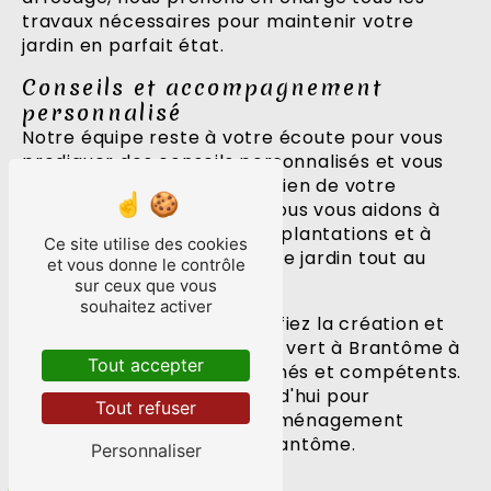
travaux nécessaires pour maintenir votre
jardin en parfait état.
Conseils et accompagnement
personnalisé
Notre équipe reste à votre écoute pour vous
prodiguer des conseils personnalisés et vous
accompagner dans l'entretien de votre
espace vert à Brantôme. Nous vous aidons à
préserver la vitalité de vos plantations et à
Ce site utilise des cookies
profiter pleinement de votre jardin tout au
et vous donne le contrôle
long de l'année.
sur ceux que vous
souhaitez activer
Au rythme des saisons, confiez la création et
l'entretien de votre espace vert à Brantôme à
Tout accepter
des professionnels passionnés et compétents.
Contactez-nous dès aujourd'hui pour
Tout refuser
concrétiser vos projets d'aménagement
extérieur dans la ville de Brantôme.
Personnaliser