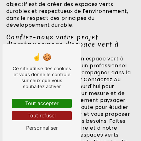
objectif est de créer des espaces verts
durables et respectueux de l'environnement,
dans le respect des principes du
développement durable.
Confiez-nous votre projet
d'aménagement d'espace vert à
Escoire
Vous souhaitez aménager un espace vert à
Escoire et vous recherchez un professionnel
Ce site utilise des cookies
de confiance pour vous accompagner dans la
et vous donne le contrôle
réalisation de votre projet ? Contactez Au
sur ceux que vous
rythme des saisons dès aujourd'hui pour
souhaitez activer
bénéficier de nos services sur mesure et de
notre expertise en aménagement paysager.
Tout accepter
Notre équipe est à votre écoute pour étudier
votre projet, vous conseiller et vous proposer
Tout refuser
des solutions adaptées à vos besoins. Faites
confiance à notre savoir-faire et à notre
Personnaliser
expérience pour créer des espaces verts