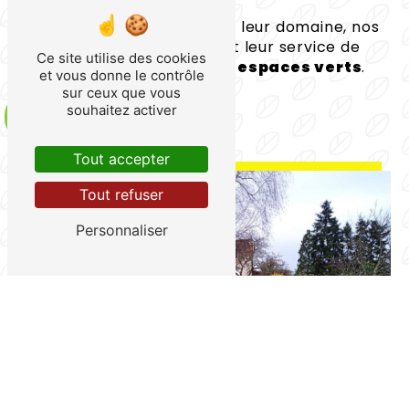
Qualifiés et experts
dans leur domaine, nos
paysagistes vous proposent leur service de
Ce site utilise des cookies
plantation pour tous vos espaces verts
.
et vous donne le contrôle
sur ceux que vous
souhaitez activer
Contactez-nous
Tout accepter
Tout refuser
Personnaliser