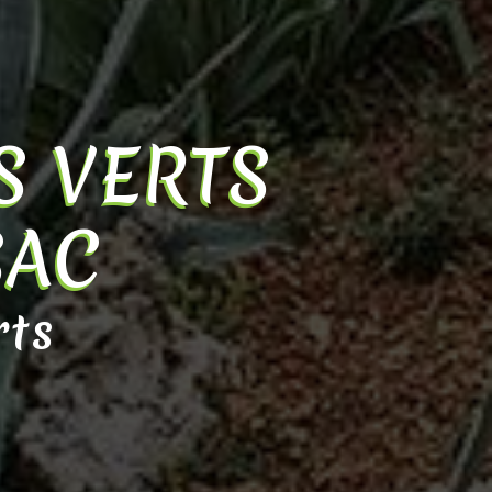
S VERTS
SAC
rts