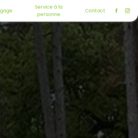
Service à la
agage
Contact
personne